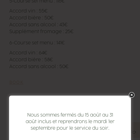
5-Course set menu : 116€
Accord vin : 55€
Accord bière : 50€
Accord sans alcool : 43€
Supplément fromage : 25€
6-Course set menu : 141€
Accord vin : 64€
Accord bière : 58€
Accord sans alcool : 50€
BOOK
Quelques mises en bouche
En fonction de l’inspiration de notre équipe et des produits de
saison
Nous sommes fermés du 15 août au 31
août inclus et reprendrons le mardi 1er
MENU DU MOMENT
septembre pour le service du soir.