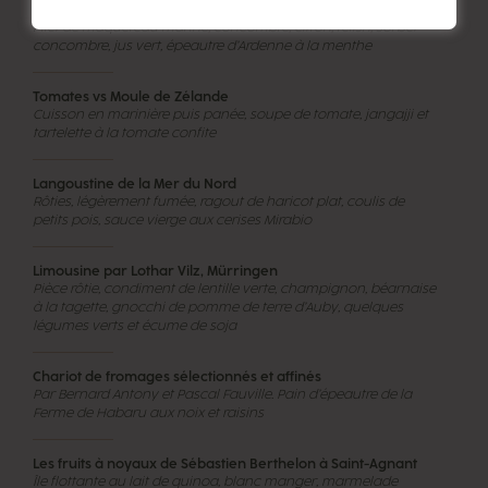
Inspiré de l’Aquachile
Filet de maquereau mariné, concombre, citron, relish, sorbet
concombre, jus vert, épeautre d’Ardenne à la menthe
Tomates vs Moule de Zélande
Cuisson en marinière puis panée, soupe de tomate, jangajji et
tartelette à la tomate confite
Langoustine de la Mer du Nord
Rôties, légèrement fumée, ragout de haricot plat, coulis de
petits pois, sauce vierge aux cerises Mirabio
Limousine par Lothar Vilz, Mürringen
Pièce rôtie, condiment de lentille verte, champignon, béarnaise
à la tagette, gnocchi de pomme de terre d’Auby, quelques
légumes verts et écume de soja
Chariot de fromages sélectionnés et affinés
Par Bernard Antony et Pascal Fauville. Pain d’épeautre de la
Ferme de Habaru aux noix et raisins
Les fruits à noyaux de Sébastien Berthelon à Saint-Agnant
Île flottante au lait de quinoa, blanc manger, marmelade